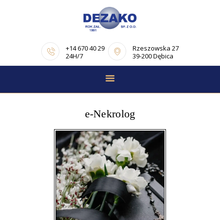
+14 670 40 29
Rzeszowska 27
24H/7
39-200 Dębica
STRONA GŁÓWNA
E-NEKROLOGI
e-Nekrolog
OFERTA
PORADNIK
POGRZEBOWY
OPINIE
KONTAKT