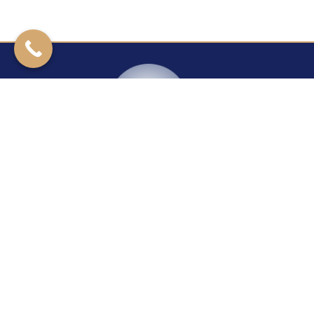
Kontakt
Rzeszowska 27
39-200 Dębica
+14 670 40 29
24H/7
+48 604 421 277