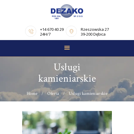
+14 670 40 29
Rzeszowska 27
24H/7
39-200 Dębica
STRONA GŁÓWNA
E-NEKROLOGI
Usługi
OFERTA
kamieniarskie
PORADNIK
POGRZEBOWY
Home
Oferta
Usługi kamieniarskie
OPINIE
KONTAKT