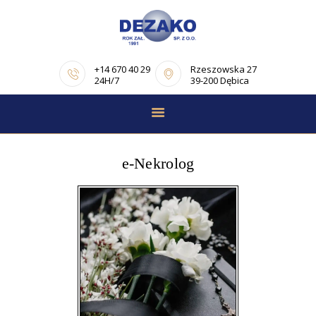
+14 670 40 29
Rzeszowska 27
24H/7
39-200 Dębica
STRONA GŁÓWNA
E-NEKROLOGI
e-Nekrolog
OFERTA
PORADNIK
POGRZEBOWY
OPINIE
KONTAKT