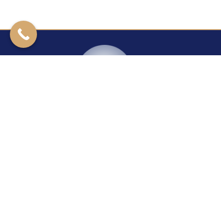
Kontakt
Rzeszowska 27
39-200 Dębica
+14 670 40 29
24H/7
+48 604 421 277