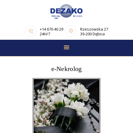
+14 670 40 29
Rzeszowska 27
24H/7
39-200 Dębica
STRONA GŁÓWNA
E-NEKROLOGI
e-Nekrolog
OFERTA
PORADNIK
POGRZEBOWY
OPINIE
KONTAKT