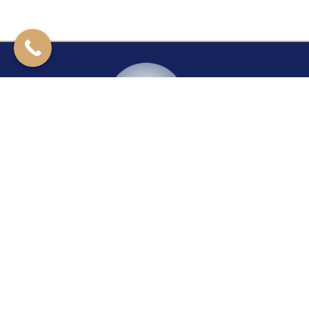
Kontakt
Rzeszowska 27
39-200 Dębica
+14 670 40 29
24H/7
+48 604 421 277