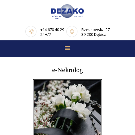
+14 670 40 29
Rzeszowska 27
24H/7
39-200 Dębica
STRONA GŁÓWNA
E-NEKROLOGI
e-Nekrolog
OFERTA
PORADNIK
POGRZEBOWY
OPINIE
KONTAKT