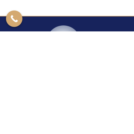
Kontakt
Rzeszowska 27
39-200 Dębica
+14 670 40 29
24H/7
+48 604 421 277