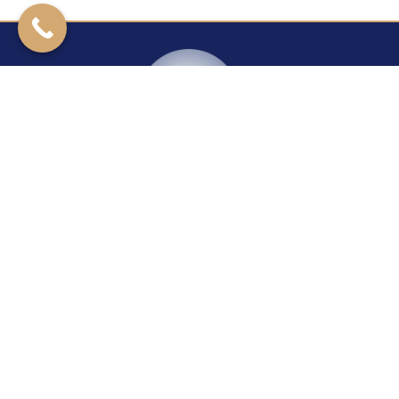
Kontakt
Rzeszowska 27
39-200 Dębica
+14 670 40 29
24H/7
+48 604 421 277
Dyżurny