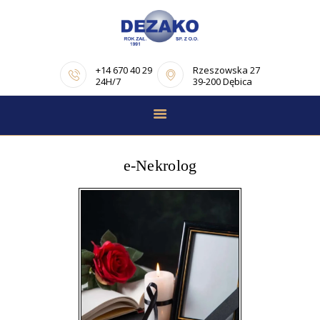
+14 670 40 29
Rzeszowska 27
24H/7
39-200 Dębica
STRONA GŁÓWNA
E-NEKROLOGI
e-Nekrolog
OFERTA
PORADNIK
POGRZEBOWY
OPINIE
KONTAKT