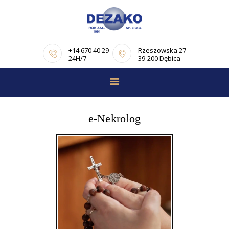
+14 670 40 29
Rzeszowska 27
24H/7
39-200 Dębica
STRONA GŁÓWNA
E-NEKROLOGI
e-Nekrolog
OFERTA
PORADNIK
POGRZEBOWY
OPINIE
KONTAKT