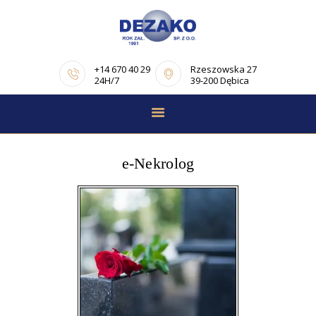
+14 670 40 29
Rzeszowska 27
24H/7
39-200 Dębica
STRONA GŁÓWNA
E-NEKROLOGI
e-Nekrolog
OFERTA
PORADNIK
POGRZEBOWY
OPINIE
KONTAKT