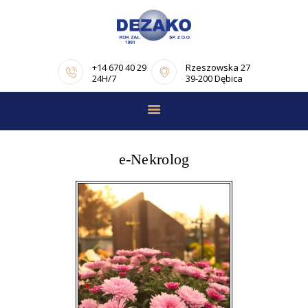
+14 670 40 29
Rzeszowska 27
24H/7
39-200 Dębica
STRONA GŁÓWNA
E-NEKROLOGI
e-Nekrolog
OFERTA
PORADNIK
POGRZEBOWY
OPINIE
KONTAKT