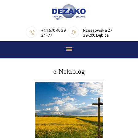
+14 670 40 29
Rzeszowska 27
24H/7
39-200 Dębica
STRONA GŁÓWNA
E-NEKROLOGI
e-Nekrolog
OFERTA
PORADNIK
POGRZEBOWY
OPINIE
KONTAKT