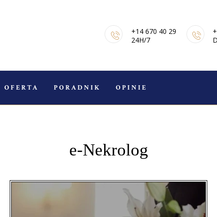
STRONA GŁÓWNA
+14 670 40 29
+
E-NEKROLOGI
24H/7
D
OFERTA
PORADNIK
OFERTA
PORADNIK
OPINIE
POGRZEBOWY
OPINIE
e-Nekrolog
KONTAKT