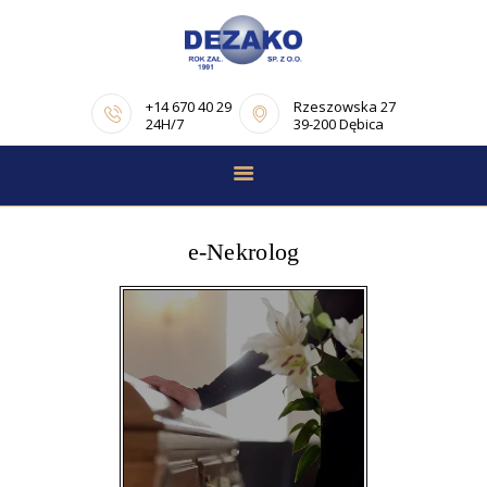
+14 670 40 29
Rzeszowska 27
24H/7
39-200 Dębica
STRONA GŁÓWNA
E-NEKROLOGI
e-Nekrolog
OFERTA
PORADNIK
POGRZEBOWY
OPINIE
KONTAKT