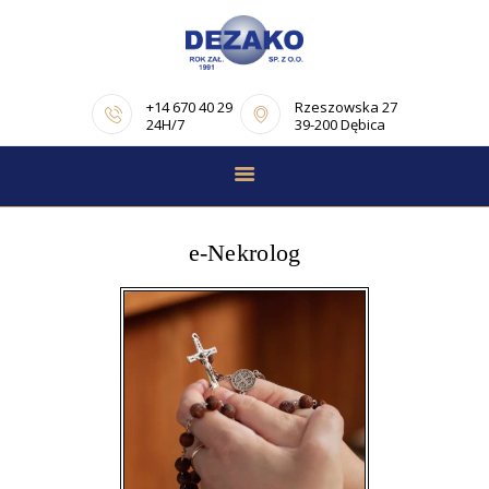
+14 670 40 29
Rzeszowska 27
24H/7
39-200 Dębica
STRONA GŁÓWNA
E-NEKROLOGI
e-Nekrolog
OFERTA
PORADNIK
POGRZEBOWY
OPINIE
KONTAKT