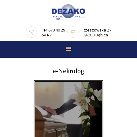
+14 670 40 29
Rzeszowska 27
24H/7
39-200 Dębica
STRONA GŁÓWNA
E-NEKROLOGI
e-Nekrolog
OFERTA
PORADNIK
POGRZEBOWY
OPINIE
KONTAKT