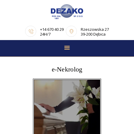
+14 670 40 29
Rzeszowska 27
24H/7
39-200 Dębica
STRONA GŁÓWNA
E-NEKROLOGI
e-Nekrolog
OFERTA
PORADNIK
POGRZEBOWY
OPINIE
KONTAKT