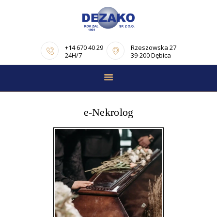
+14 670 40 29
Rzeszowska 27
24H/7
39-200 Dębica
STRONA GŁÓWNA
E-NEKROLOGI
e-Nekrolog
OFERTA
PORADNIK
POGRZEBOWY
OPINIE
KONTAKT