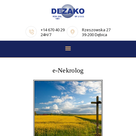
+14 670 40 29
Rzeszowska 27
24H/7
39-200 Dębica
STRONA GŁÓWNA
E-NEKROLOGI
e-Nekrolog
OFERTA
PORADNIK
POGRZEBOWY
OPINIE
KONTAKT