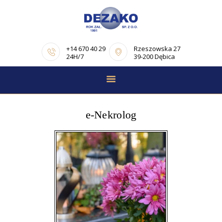
+14 670 40 29
Rzeszowska 27
24H/7
39-200 Dębica
STRONA GŁÓWNA
E-NEKROLOGI
e-Nekrolog
OFERTA
PORADNIK
POGRZEBOWY
OPINIE
KONTAKT