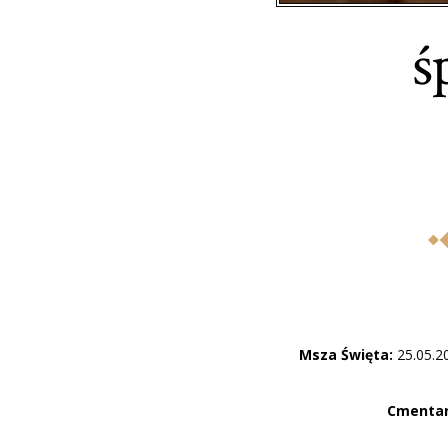
ś
Msza Święta:
25.05.20
Cmentar