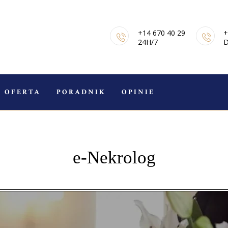
STRONA GŁÓWNA
+14 670 40 29
+
E-NEKROLOGI
24H/7
D
OFERTA
PORADNIK
OFERTA
PORADNIK
OPINIE
POGRZEBOWY
OPINIE
e-Nekrolog
KONTAKT