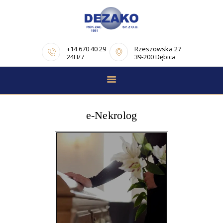
+14 670 40 29
Rzeszowska 27
24H/7
39-200 Dębica
STRONA GŁÓWNA
E-NEKROLOGI
e-Nekrolog
OFERTA
PORADNIK
POGRZEBOWY
OPINIE
KONTAKT