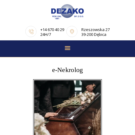
+14 670 40 29
Rzeszowska 27
24H/7
39-200 Dębica
STRONA GŁÓWNA
E-NEKROLOGI
e-Nekrolog
OFERTA
PORADNIK
POGRZEBOWY
OPINIE
KONTAKT