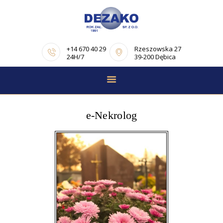
+14 670 40 29
Rzeszowska 27
24H/7
39-200 Dębica
STRONA GŁÓWNA
E-NEKROLOGI
e-Nekrolog
OFERTA
PORADNIK
POGRZEBOWY
OPINIE
KONTAKT