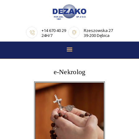
+14 670 40 29
Rzeszowska 27
24H/7
39-200 Dębica
STRONA GŁÓWNA
E-NEKROLOGI
e-Nekrolog
OFERTA
PORADNIK
POGRZEBOWY
OPINIE
KONTAKT