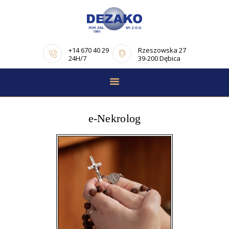
+14 670 40 29
Rzeszowska 27
24H/7
39-200 Dębica
STRONA GŁÓWNA
E-NEKROLOGI
e-Nekrolog
OFERTA
PORADNIK
POGRZEBOWY
OPINIE
KONTAKT