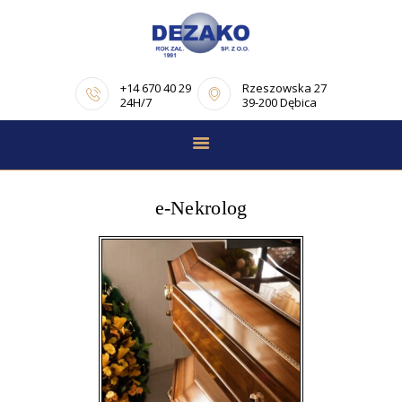
+14 670 40 29
Rzeszowska 27
24H/7
39-200 Dębica
STRONA GŁÓWNA
E-NEKROLOGI
e-Nekrolog
OFERTA
PORADNIK
POGRZEBOWY
OPINIE
KONTAKT