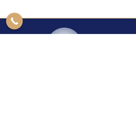
Kontakt
Rzeszowska 27
39-200 Dębica
+14 670 40 29
24H/7
+48 604 421 277