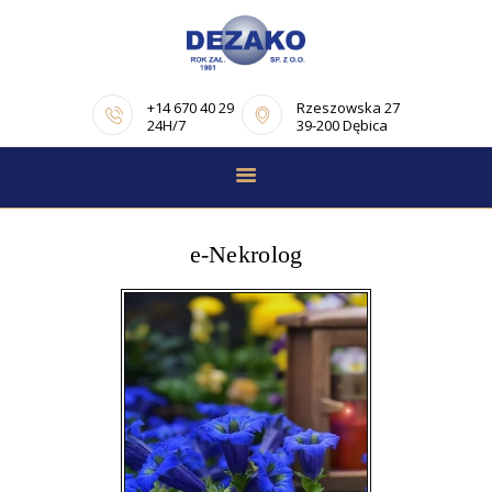
+14 670 40 29
Rzeszowska 27
24H/7
39-200 Dębica
STRONA GŁÓWNA
E-NEKROLOGI
e-Nekrolog
OFERTA
PORADNIK
POGRZEBOWY
OPINIE
KONTAKT