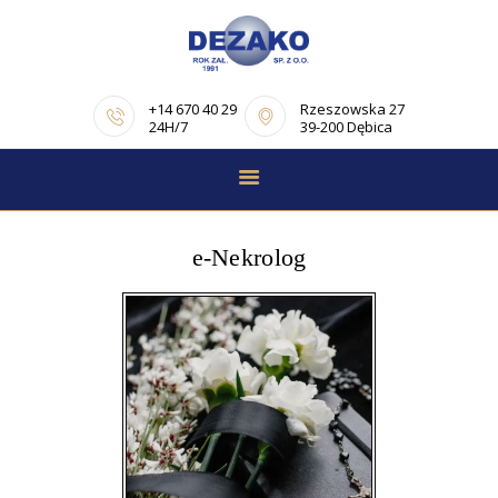
+14 670 40 29
Rzeszowska 27
24H/7
39-200 Dębica
STRONA GŁÓWNA
E-NEKROLOGI
e-Nekrolog
OFERTA
PORADNIK
POGRZEBOWY
OPINIE
KONTAKT