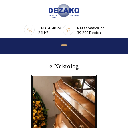
+14 670 40 29
Rzeszowska 27
24H/7
39-200 Dębica
STRONA GŁÓWNA
E-NEKROLOGI
e-Nekrolog
OFERTA
PORADNIK
POGRZEBOWY
OPINIE
KONTAKT