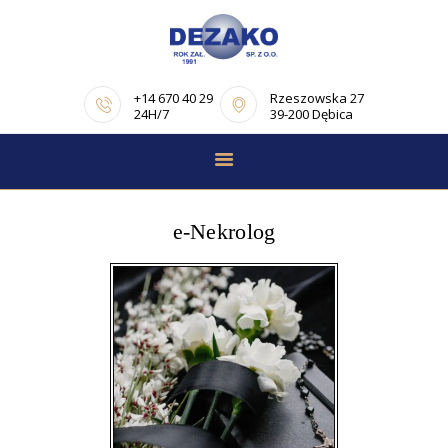
+14 670 40 29
Rzeszowska 27
24H/7
39-200 Dębica
STRONA GŁÓWNA
E-NEKROLOGI
e-Nekrolog
OFERTA
PORADNIK
POGRZEBOWY
OPINIE
KONTAKT