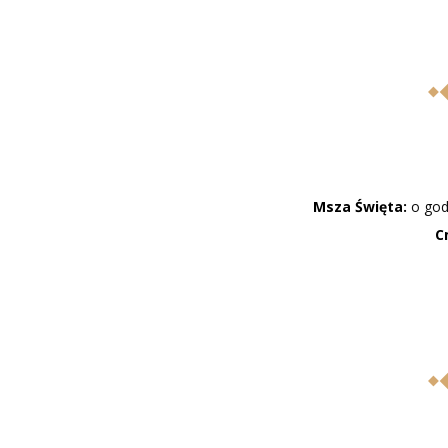
Msza Święta:
o god
C