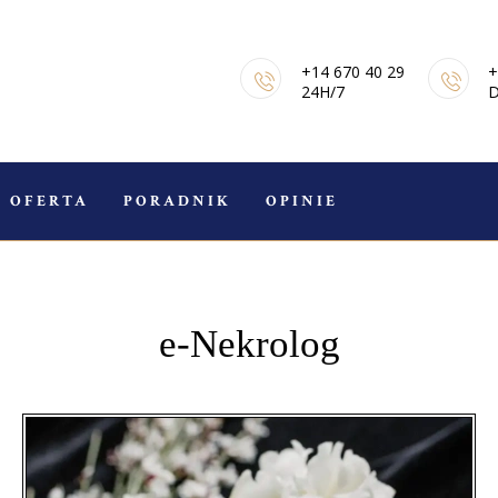
STRONA GŁÓWNA
+14 670 40 29
+
E-NEKROLOGI
24H/7
D
OFERTA
PORADNIK
OFERTA
PORADNIK
OPINIE
POGRZEBOWY
OPINIE
e-Nekrolog
KONTAKT