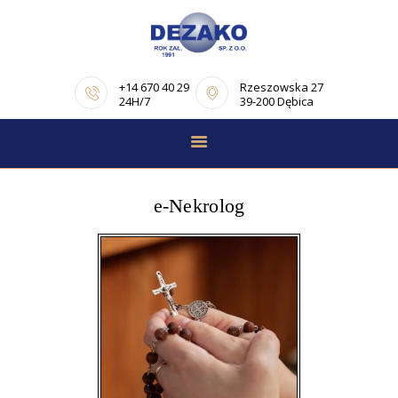
+14 670 40 29
Rzeszowska 27
24H/7
39-200 Dębica
STRONA GŁÓWNA
E-NEKROLOGI
e-Nekrolog
OFERTA
PORADNIK
POGRZEBOWY
OPINIE
KONTAKT