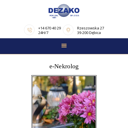
+14 670 40 29
Rzeszowska 27
24H/7
39-200 Dębica
STRONA GŁÓWNA
E-NEKROLOGI
e-Nekrolog
OFERTA
PORADNIK
POGRZEBOWY
OPINIE
KONTAKT