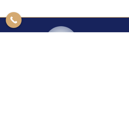
Kontakt
Rzeszowska 27
39-200 Dębica
+14 670 40 29
24H/7
+48 604 421 277